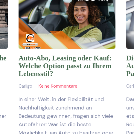
5
25 Januar 2025
he
Auto-Abo, Leasing oder Kauf:
Di
Welche Option passt zu Ihrem
Au
Lebensstil?
Pa
Carligo
Keine Kommentare
Car
In einer Welt, in der Flexibilität und
Da
Nachhaltigkeit zunehmend an
unv
mer
Bedeutung gewinnen, fragen sich viele
eta
Autofahrer: Was ist die beste
Ro
Möglichkeit, ein Auto zu besitzen oder
Pa