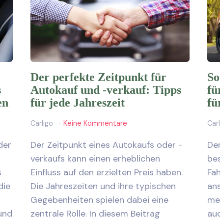
Der perfekte Zeitpunkt für
So
s
Autokauf und -verkauf: Tipps
fü
en
für jede Jahreszeit
fü
Carligo
Keine Kommentare
Car
der
Der Zeitpunkt eines Autokaufs oder -
Der
verkaufs kann einen erheblichen
be
s
Einfluss auf den erzielten Preis haben.
Fah
die
Die Jahreszeiten und ihre typischen
an
Gegebenheiten spielen dabei eine
me
 und
zentrale Rolle. In diesem Beitrag
auc