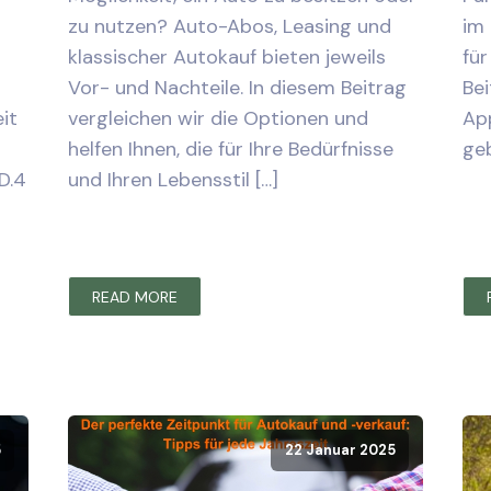
zu nutzen? Auto-Abos, Leasing und
im 
klassischer Autokauf bieten jeweils
für
Vor- und Nachteile. In diesem Beitrag
Bei
it
vergleichen wir die Optionen und
App
helfen Ihnen, die für Ihre Bedürfnisse
geb
D.4
und Ihren Lebensstil […]
READ MORE
5
22 Januar 2025