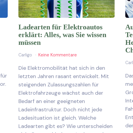
Ladearten für Elektroautos
Au
erklärt: Alles, was Sie wissen
Te
müssen
He
Ch
Carligo
Keine Kommentare
Car
Die Elektromobilität hat sich in den
für
Das
letzten Jahren rasant entwickelt. Mit
or.
meh
steigenden Zulassungszahlen für
Gro
Elektrofahrzeuge wächst auch der
Int
Bedarf an einer geeigneten
Fa
Ladeinfrastruktur. Doch nicht jede
En
Ladesituation ist gleich. Welche
den
Ladearten gibt es? Wie unterscheiden