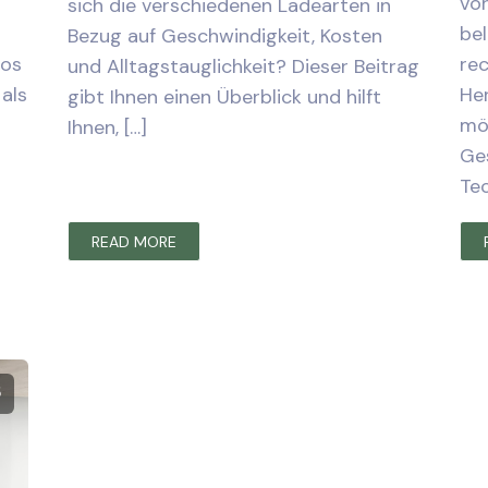
vor
sich die verschiedenen Ladearten in
bel
Bezug auf Geschwindigkeit, Kosten
tos
rec
und Alltagstauglichkeit? Dieser Beitrag
 als
He
gibt Ihnen einen Überblick und hilft
mö
Ihnen, […]
Ges
Tec
READ MORE
5