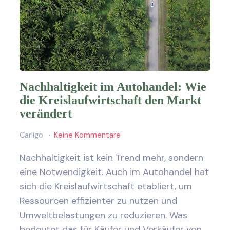
Nachhaltigkeit im Autohandel: Wie
die Kreislaufwirtschaft den Markt
verändert
Carligo
Keine Kommentare
Nachhaltigkeit ist kein Trend mehr, sondern
eine Notwendigkeit. Auch im Autohandel hat
sich die Kreislaufwirtschaft etabliert, um
Ressourcen effizienter zu nutzen und
Umweltbelastungen zu reduzieren. Was
bedeutet das für Käufer und Verkäufer von